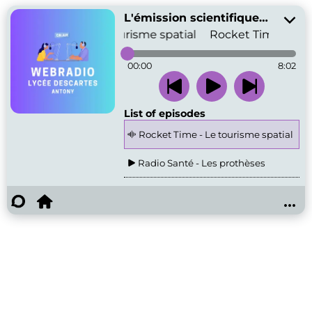
L'émission scientifique des 1G6
Rocket Time - Le tourisme spatial
Rocket Time - Le t
00:00
8:02
List of episodes
Rocket Time - Le tourisme spatial
Radio Santé - Les prothèses
Radio cosmique - La conquête spatia
...
France Débat - Les nouveaux moyens 
Radioscience - Au cœur du réacteur
Radiophone - le téléphone portable