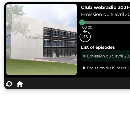
Club webradio 2021-
Emission du 5 avril 2
00:00
List of episodes
Emission du 5 avril 20
Emission du 15 mars 
Débat du 18 janvier
Emission du 18 janvier
Emission du 7 décem
Emission du 30 nove
Emission du 16 novem