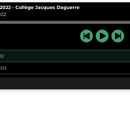
2022 - Collège Jacques Daguerre
022
22
2022
bre
mbre
bre 2021